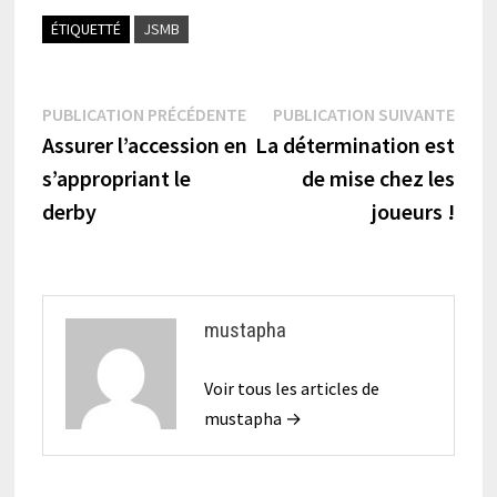
ÉTIQUETTÉ
JSMB
Navigation
Publication
Publi
PUBLICATION PRÉCÉDENTE
PUBLICATION SUIVANTE
précédente :
suiva
Assurer l’accession en
La détermination est
de
s’appropriant le
de mise chez les
l’article
derby
joueurs !
mustapha
Voir tous les articles de
mustapha →