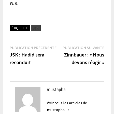
W.K.
ÉTIQUETTÉ
JSK
Navigation
Publication
Publi
PUBLICATION PRÉCÉDENTE
PUBLICATION SUIVANTE
précédente :
suiva
JSK : Hadid sera
Zinnbauer : « Nous
de
reconduit
devons réagir »
l’article
mustapha
Voir tous les articles de
mustapha →