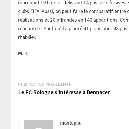
marquant 19 buts et délivrant 14 passes décisives 
clubs FIFA. Aussi, on peut faire le comparatif entr
réalisations et 26 offrandes en 140 apparitions. Co
rencontres. Sauf qu’il a planté 41 pions pour 48 pass
rhabiller.
M. T.
Navigation
Publication
PUBLICATION PRÉCÉDENTE
précédente :
Le FC Bologne s’intéresse à Bennacer
de
l’article
mustapha