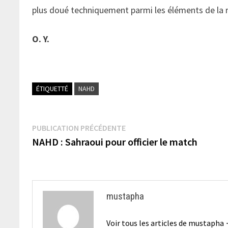
plus doué techniquement parmi les éléments de la r
O. Y.
ÉTIQUETTÉ
NAHD
Navigation
Publication
PUBLICATION PRÉCÉDENTE
précédente :
NAHD : Sahraoui pour officier le match
de
l’article
mustapha
Voir tous les articles de mustapha