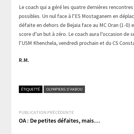
Le coach qui a géré les quatre dernières rencontres
possibles. Un nul face à l’ES Mostaganem en déplace
défaite en dehors de Bejaia face au MC Oran (1-0) et
score d’un but à zéro. Le coach aura l’occasion de s
l’USM Khenchela, vendredi prochain et du CS Consta
R.M.
ÉTIQUETTÉ
OLYMPIENS D’AKBOU
Navigation
Publication
PUBLICATION PRÉCÉDENTE
précédente :
OA : De petites défaites, mais…
de