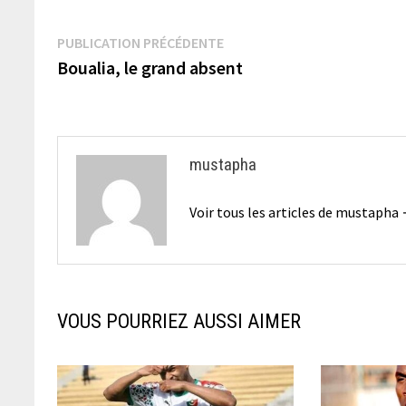
Navigation
Publication
PUBLICATION PRÉCÉDENTE
précédente :
Boualia, le grand absent
de
l’article
mustapha
Voir tous les articles de mustapha
VOUS POURRIEZ AUSSI AIMER