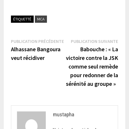
ÉTIQUETTÉ
MCA
Navigation
Publication
Publi
PUBLICATION PRÉCÉDENTE
PUBLICATION SUIVANTE
précédente :
suiva
Alhassane Bangoura
Babouche : « La
de
veut récidiver
victoire contre la JSK
l’article
comme seul remède
pour redonner de la
sérénité au groupe »
mustapha