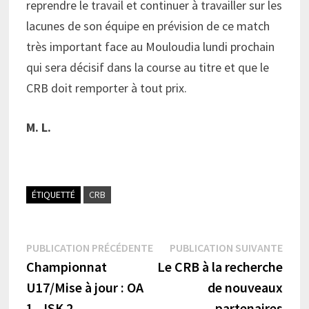
reprendre le travail et continuer à travailler sur les
lacunes de son équipe en prévision de ce match
très important face au Mouloudia lundi prochain
qui sera décisif dans la course au titre et que le
CRB doit remporter à tout prix.
M. L.
ÉTIQUETTÉ
CRB
Navigation
Publication
Publi
PUBLICATION PRÉCÉDENTE
PUBLICATION SUIVANTE
précédente :
suiva
Championnat
Le CRB à la recherche
de
U17/Mise à jour : OA
de nouveaux
l’article
1- JSK 2
partenaires