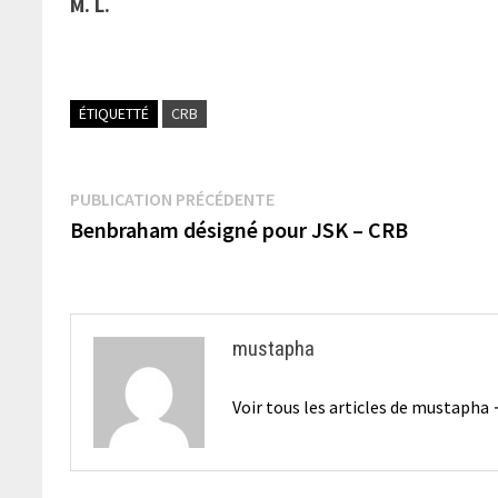
M. L.
ÉTIQUETTÉ
CRB
Navigation
Publication
PUBLICATION PRÉCÉDENTE
précédente :
Benbraham désigné pour JSK – CRB
de
l’article
mustapha
Voir tous les articles de mustapha