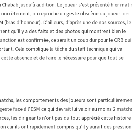
u Chabab jusqu’à audition. Le joueur s’est présenté hier mati
 concrètement, on reproche un geste obscène du joueur lors
M (bras d’honneur). D’ailleurs, d’après une de nos sources, le
ent qu’il y a des faits et des photos qui montrent bien le
a sanction est confirmée, ce serait un coup dur pour le CRB qui
ortant. Cela complique la tâche du staff technique qui va
 cette absence et de faire le nécessaire pour que tout se
4 matchs, les comportements des joueurs sont particulièreme
geste face à l’ESM ce qui devrait lui valoir au moins 2 match
rces, les dirigeants n’ont pas du tout apprécié cette histoire
tion car ils ont rapidement compris qu’il y aurait des pression