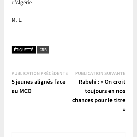
d’Algérie.
M. L.
ÉTIQUETTÉ
CRB
Navigation
Publication
Publi
PUBLICATION PRÉCÉDENTE
PUBLICATION SUIVANTE
précédente :
suiva
5 jeunes alignés face
Rabehi : « On croit
de
au MCO
toujours en nos
l’article
chances pour le titre
»