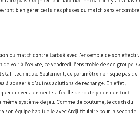
 faire plaisir et jouer leur habituel football. Il n’y aura pas d
evront bien gérer certaines phases du match sans encombre
sion du match contre Larbaâ avec l’ensemble de son effectif.
on de voir à l’œuvre, ce vendredi, l’ensemble de son groupe. C
el staff technique. Seulement, ce paramètre ne risque pas de
pas à songer à d’autres solutions de rechange. En effet,
liquer convenablement sa feuille de route parce que tout
le même système de jeu. Comme de coutume, le coach du
a son équipe habituelle avec Ardji titulaire pour la seconde