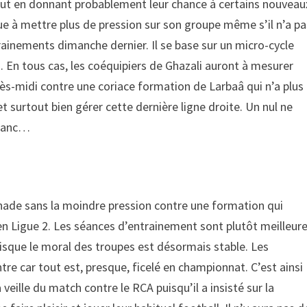
out en donnant probablement leur chance à certains nouveau
nue à mettre plus de pression sur son groupe même s’il n’a pa
trainements dimanche dernier. Il se base sur un micro-cycle
. En tous cas, les coéquipiers de Ghazali auront à mesurer
ès-midi contre une coriace formation de Larbaâ qui n’a plus
 et surtout bien gérer cette dernière ligne droite. Un nul ne
 Blanc…
nade sans la moindre pression contre une formation qui
 en Ligue 2. Les séances d’entrainement sont plutôt meilleur
isque le moral des troupes est désormais stable. Les
tre car tout est, presque, ficelé en championnat. C’est ainsi
veille du match contre le RCA puisqu’il a insisté sur la