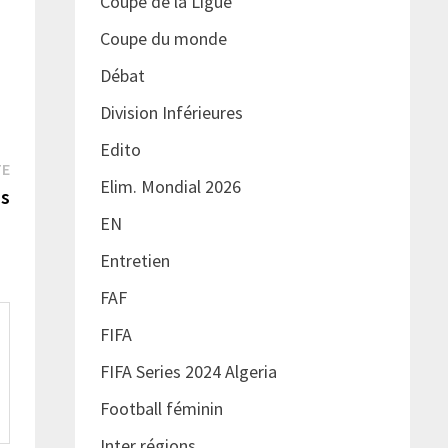
Coupe de la Ligue
Coupe du monde
Débat
Division Inférieures
Edito
Publication
TE
Elim. Mondial 2026
suivante :
us
EN
»
Entretien
FAF
FIFA
FIFA Series 2024 Algeria
Football féminin
Inter régions