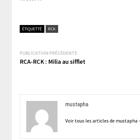
ÉTIQUETTÉ
RCK
Navigation
Publication
PUBLICATION PRÉCÉDENTE
précédente :
RCA-RCK : Milia au sifflet
de
l’article
mustapha
Voir tous les articles de mustapha