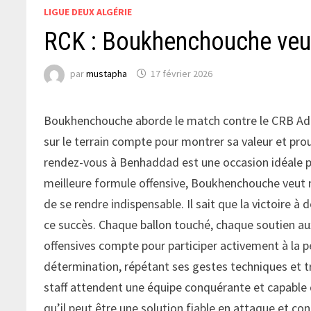
LIGUE DEUX ALGÉRIE
RCK : Boukhenchouche veu
par
mustapha
17 février 2026
Boukhenchouche aborde le match contre le CRB Adrar
sur le terrain compte pour montrer sa valeur et prou
rendez-vous à Benhaddad est une occasion idéale p
meilleure formule offensive, Boukhenchouche veut mul
de se rendre indispensable. Il sait que la victoire à
ce succès. Chaque ballon touché, chaque soutien au
offensives compte pour participer activement à la pe
détermination, répétant ses gestes techniques et tr
staff attendent une équipe conquérante et capable d
qu’il peut être une solution fiable en attaque et con