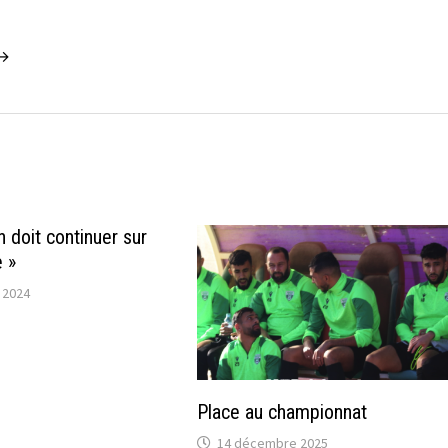
 →
n doit continuer sur
e »
 2024
Place au championnat
14 décembre 2025