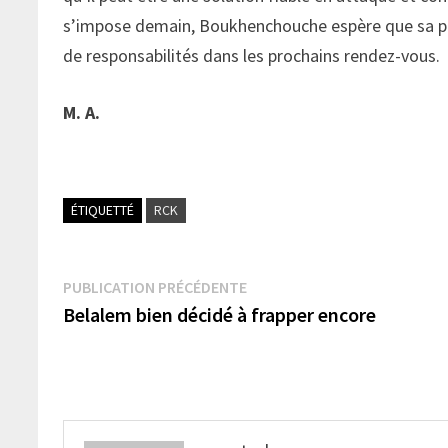
s’impose demain, Boukhenchouche espère que sa pre
de responsabilités dans les prochains rendez-vous.
M. A.
ÉTIQUETTÉ
RCK
Navigation
Publication
PUBLICATION PRÉCÉDENTE
précédente :
Belalem bien décidé à frapper encore
de
l’article