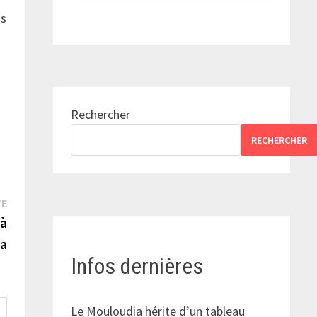
us
Rechercher
RECHERCHER
Publication
TE
suivante :
 à
a
Infos dernières
Le Mouloudia hérite d’un tableau