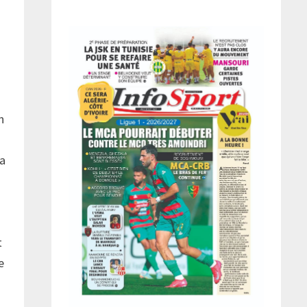
n
la
t
e