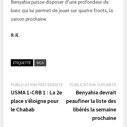
Benyahia puisse disposer d’une profondeur de
banc qui lui permet de jouer sur quatre fronts, la
saison prochaine.
R.R.
ÉTIQUETTÉ
MCA
Navigation
Publication
Publi
PUBLICATION PRÉCÉDENTE
PUBLICATION SUIVANTE
précédente :
suiva
USMA 1-CRB 1 : La 2e
Benyahia devrait
de
place s’éloigne pour
peaufiner la liste des
l’article
le Chabab
libérés la semaine
prochaine