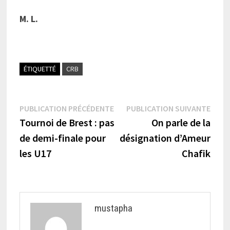
M. L.
ÉTIQUETTÉ
CRB
Navigation
Publication
Publi
PUBLICATION PRÉCÉDENTE
PUBLICATION SUIVANTE
précédente :
suiva
Tournoi de Brest : pas
On parle de la
de
de demi-finale pour
désignation d’Ameur
l’article
les U17
Chafik
mustapha