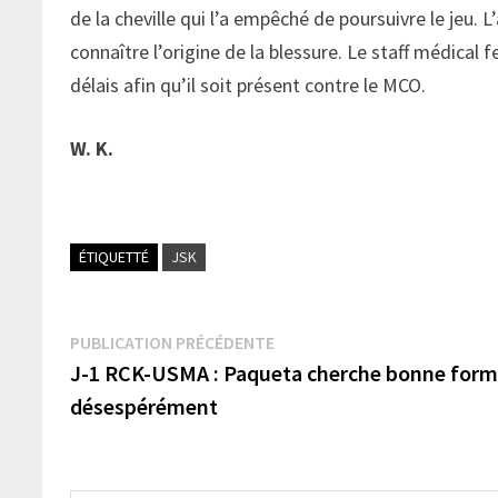
de la cheville qui l’a empêché de poursuivre le jeu. 
connaître l’origine de la blessure. Le staff médical 
délais afin qu’il soit présent contre le MCO.
W. K.
ÉTIQUETTÉ
JSK
Navigation
Publication
PUBLICATION PRÉCÉDENTE
précédente :
J-1 RCK-USMA : Paqueta cherche bonne form
de
désespérément
l’article