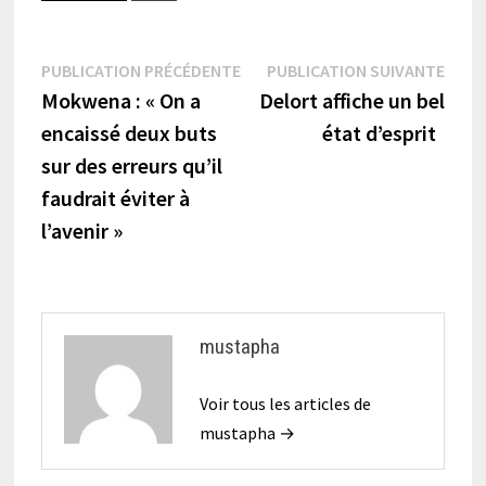
Navigation
Publication
Publi
PUBLICATION PRÉCÉDENTE
PUBLICATION SUIVANTE
précédente :
suiva
Mokwena : « On a
Delort affiche un bel
de
encaissé deux buts
état d’esprit
l’article
sur des erreurs qu’il
faudrait éviter à
l’avenir »
mustapha
Voir tous les articles de
mustapha →