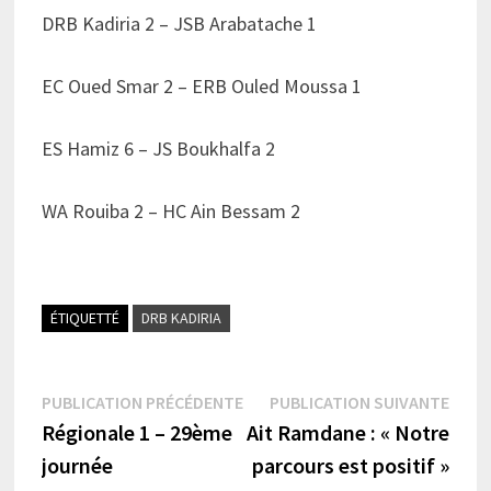
DRB Kadiria 2 – JSB Arabatache 1
EC Oued Smar 2 – ERB Ouled Moussa 1
ES Hamiz 6 – JS Boukhalfa 2
WA Rouiba 2 – HC Ain Bessam 2
ÉTIQUETTÉ
DRB KADIRIA
Navigation
Publication
Publi
PUBLICATION PRÉCÉDENTE
PUBLICATION SUIVANTE
précédente :
suiva
Régionale 1 – 29ème
Ait Ramdane : « Notre
de
journée
parcours est positif »
l’article