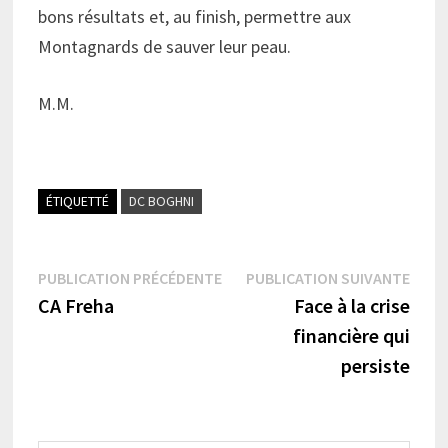
bons résultats et, au finish, permettre aux
Montagnards de sauver leur peau.
M.M.
ÉTIQUETTÉ
DC BOGHNI
Navigation
Publication
Publi
PUBLICATION PRÉCÉDENTE
PUBLICATION SUIVANTE
précédente :
suiva
CA Freha
Face à la crise
de
financière qui
l’article
persiste