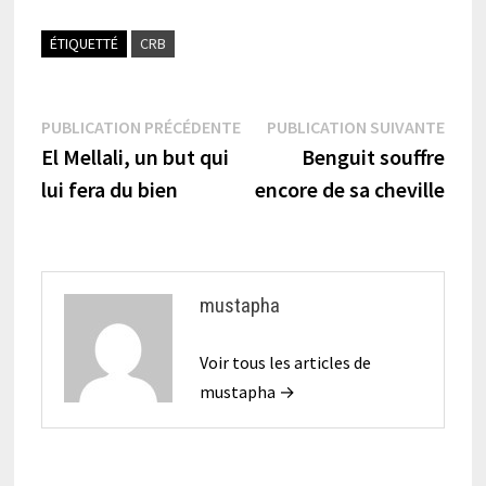
ÉTIQUETTÉ
CRB
Navigation
Publication
Publi
PUBLICATION PRÉCÉDENTE
PUBLICATION SUIVANTE
précédente :
suiva
El Mellali, un but qui
Benguit souffre
de
lui fera du bien
encore de sa cheville
l’article
mustapha
Voir tous les articles de
mustapha →