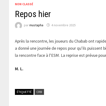
NON CLASSÉ
Repos hier
par
mustapha
4 novembre 2025
Après la rencontre, les joueurs du Chabab ont rapidem
a donné une journée de repos pour qu’ils puissent b
la rencontre face à l’ESM. La reprise est prévue po
M. L.
ÉTIQUETTÉ
CRB