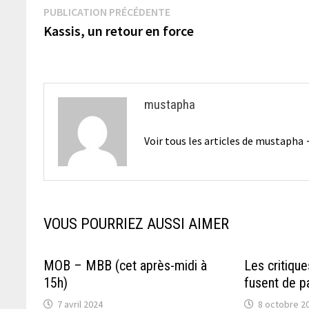
Navigation
Publication
PUBLICATION PRÉCÉDENTE
précédente :
Kassis, un retour en force
de
l’article
mustapha
Voir tous les articles de mustapha
VOUS POURRIEZ AUSSI AIMER
MOB – MBB (cet après-midi à
Les critiqu
15h)
fusent de p
7 avril 2024
8 octobre 2