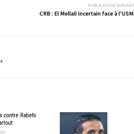
PUBLICATION SUIVAN
CRB : El Mellali incertain face à l’US
 →
es contre Rabehi
artout
024