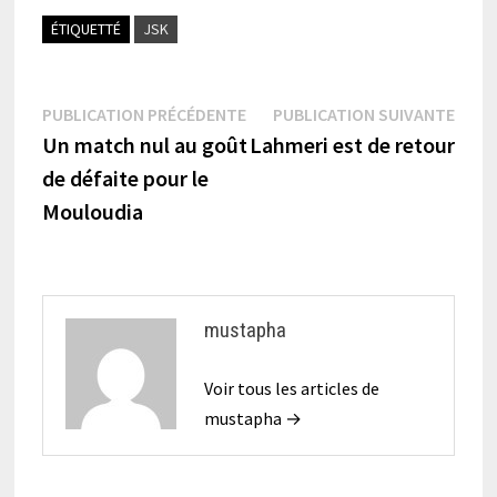
ÉTIQUETTÉ
JSK
Navigation
Publication
Publi
PUBLICATION PRÉCÉDENTE
PUBLICATION SUIVANTE
précédente :
suiva
Un match nul au goût
Lahmeri est de retour
de
de défaite pour le
l’article
Mouloudia
mustapha
Voir tous les articles de
mustapha →