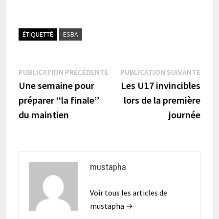
ÉTIQUETTÉ
ESBA
Navigation
Publication
Publi
PUBLICATION PRÉCÉDENTE
PUBLICATION SUIVANTE
précédente :
suiva
Une semaine pour
Les U17 invincibles
de
préparer ‘‘la finale’’
lors de la première
l’article
du maintien
journée
mustapha
Voir tous les articles de
mustapha →