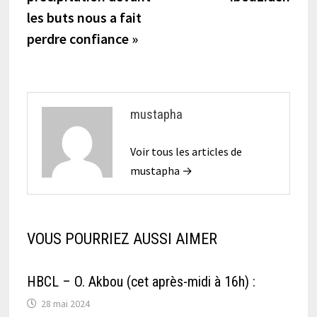
l’article
les buts nous a fait
perdre confiance »
mustapha
Voir tous les articles de
mustapha →
VOUS POURRIEZ AUSSI AIMER
HBCL – O. Akbou (cet après-midi à 16h) :
28 mai 2024