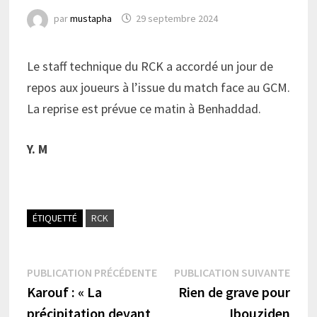
par
mustapha
29 septembre 2024
Le staff technique du RCK a accordé un jour de
repos aux joueurs à l’issue du match face au GCM.
La reprise est prévue ce matin à Benhaddad.
Y. M
ÉTIQUETTÉ
RCK
Navigation
Publication
Publi
PUBLICATION PRÉCÉDENTE
PUBLICATION SUIVANTE
précédente :
suiva
Karouf : « La
Rien de grave pour
de
précipitation devant
Ibouziden