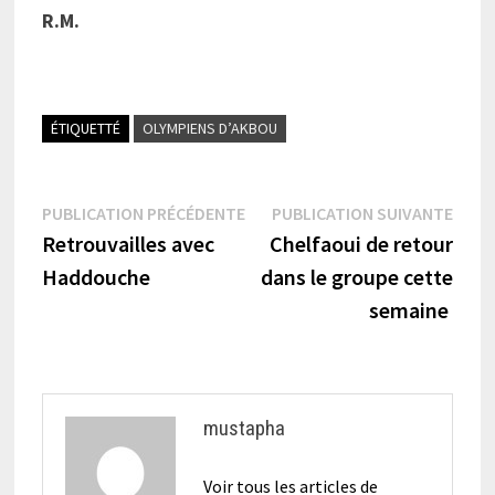
R.M.
ÉTIQUETTÉ
OLYMPIENS D’AKBOU
Navigation
Publication
Publi
PUBLICATION PRÉCÉDENTE
PUBLICATION SUIVANTE
précédente :
suiva
Retrouvailles avec
Chelfaoui de retour
de
Haddouche
dans le groupe cette
l’article
semaine
mustapha
Voir tous les articles de