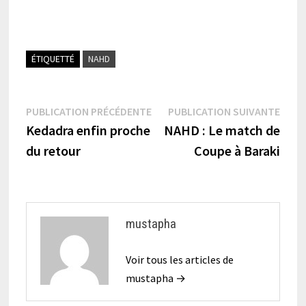
ÉTIQUETTÉ
NAHD
Navigation
Publication
Publi
PUBLICATION PRÉCÉDENTE
PUBLICATION SUIVANTE
précédente :
suiva
Kedadra enfin proche
NAHD : Le match de
de
du retour
Coupe à Baraki
l’article
mustapha
Voir tous les articles de
mustapha →