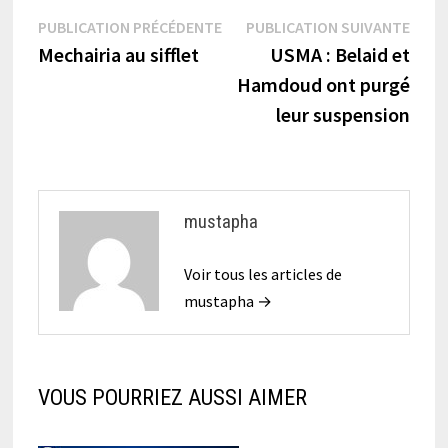
Navigation
Publication
Publi
PUBLICATION PRÉCÉDENTE
PUBLICATION SUIVANTE
précédente :
suiva
Mechairia au sifflet
USMA : Belaid et
de
Hamdoud ont purgé
l’article
leur suspension
mustapha
Voir tous les articles de
mustapha →
VOUS POURRIEZ AUSSI AIMER