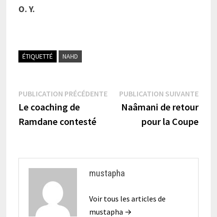
O. Y.
ÉTIQUETTÉ
NAHD
Navigation
Publication
Publi
PUBLICATION PRÉCÉDENTE
PUBLICATION SUIVANTE
précédente :
suiva
Le coaching de
Naâmani de retour
de
Ramdane contesté
pour la Coupe
l’article
mustapha
Voir tous les articles de
mustapha →