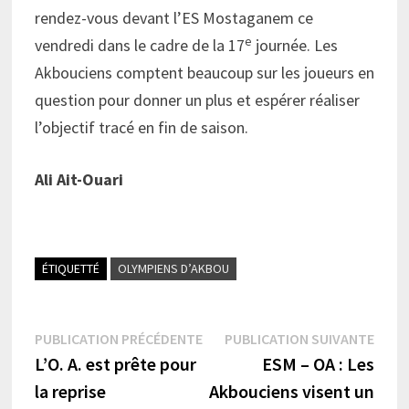
rendez-vous devant l’ES Mostaganem ce
e
vendredi dans le cadre de la 17
journée. Les
Akbouciens comptent beaucoup sur les joueurs en
question pour donner un plus et espérer réaliser
l’objectif tracé en fin de saison.
Ali Ait-Ouari
ÉTIQUETTÉ
OLYMPIENS D’AKBOU
Navigation
Publication
Publi
PUBLICATION PRÉCÉDENTE
PUBLICATION SUIVANTE
précédente :
suiva
L’O. A. est prête pour
ESM – OA : Les
de
la reprise
Akbouciens visent un