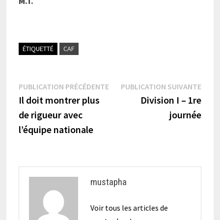
M.T.
ÉTIQUETTÉ
CAF
Navigation
Publication
Publi
PUBLICATION PRÉCÉDENTE
PUBLICATION SUIVANTE
précédente :
suiva
Il doit montrer plus
Division I – 1re
de
de rigueur avec
journée
l’article
l’équipe nationale
mustapha
Voir tous les articles de