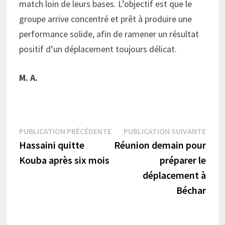
match loin de leurs bases. L’objectif est que le
groupe arrive concentré et prêt à produire une
performance solide, afin de ramener un résultat
positif d’un déplacement toujours délicat.
M. A.
Navigation
Publication
Publi
PUBLICATION PRÉCÉDENTE
PUBLICATION SUIVANTE
précédente :
suiva
Hassaini quitte
Réunion demain pour
de
Kouba après six mois
préparer le
l’article
déplacement à
Béchar