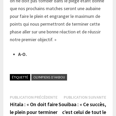
on ne doit pas tomber dans le piège étant donné
que nos prochains matches seront une aubaine
pour faire le plein et engranger le maximum de
points qui nous permettront de terminer cette
phase aller sur une bonne réaction et de réussir
notre premier objectif. »
A-O.
ÉTIQUETTÉ
OLYMPIENS D’AKBOU
Navigation
Publication
Publi
PUBLICATION PRÉCÉDENTE
PUBLICATION SUIVANTE
précédente :
suiva
Hitala : « On doit faire
Souibaa : « Ce succès,
de
le plein pour terminer
c’est celui de tout le