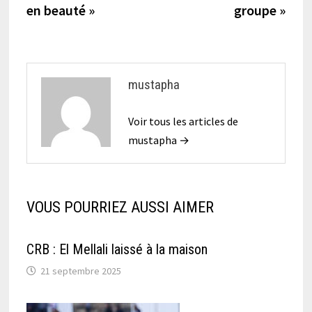
l’article
en beauté »
groupe »
mustapha
Voir tous les articles de
mustapha →
VOUS POURRIEZ AUSSI AIMER
CRB : El Mellali laissé à la maison
21 septembre 2025