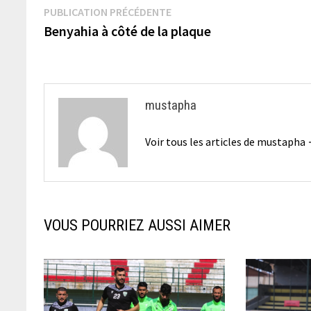
Navigation
Publication
PUBLICATION PRÉCÉDENTE
précédente :
Benyahia à côté de la plaque
de
l’article
mustapha
Voir tous les articles de mustapha
VOUS POURRIEZ AUSSI AIMER