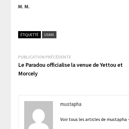
M. M.
ÉTIQUETTÉ
USMA
Navigation
Publication
PUBLICATION PRÉCÉDENTE
précédente :
Le Paradou officialise la venue de Yettou et
de
Morcely
l’article
mustapha
Voir tous les articles de mustapha