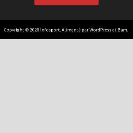
Copyright © 2026
Infosport
. Alimenté par
WordPress
et
Bam
.