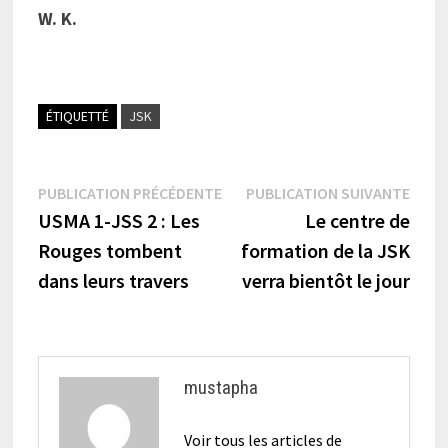
W. K.
ÉTIQUETTÉ
JSK
Navigation
Publication
Publi
PUBLICATION PRÉCÉDENTE
PUBLICATION SUIVANTE
précédente :
suiva
USMA 1-JSS 2 : Les
Le centre de
de
Rouges tombent
formation de la JSK
l’article
dans leurs travers
verra bientôt le jour
mustapha
Voir tous les articles de