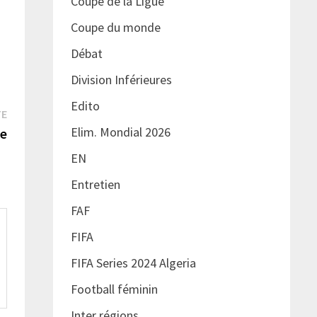
Coupe de la Ligue
Coupe du monde
Débat
Division Inférieures
Edito
Publication
TE
suivante :
Elim. Mondial 2026
le
EN
Entretien
FAF
FIFA
FIFA Series 2024 Algeria
Football féminin
Inter régions