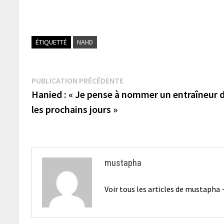
ÉTIQUETTÉ
NAHD
Navigation
Publication
PUBLICATION PRÉCÉDENTE
précédente :
Hanied : « Je pense à nommer un entraîneur 
de
les prochains jours »
l’article
mustapha
Voir tous les articles de mustapha