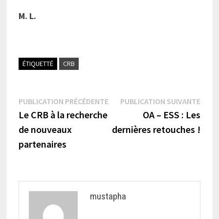
M. L.
ÉTIQUETTÉ
CRB
Navigation
Publication
Publi
PUBLICATION PRÉCÉDENTE
PUBLICATION SUIVANTE
précédente :
suiva
Le CRB à la recherche
OA – ESS : Les
de
de nouveaux
dernières retouches !
l’article
partenaires
mustapha