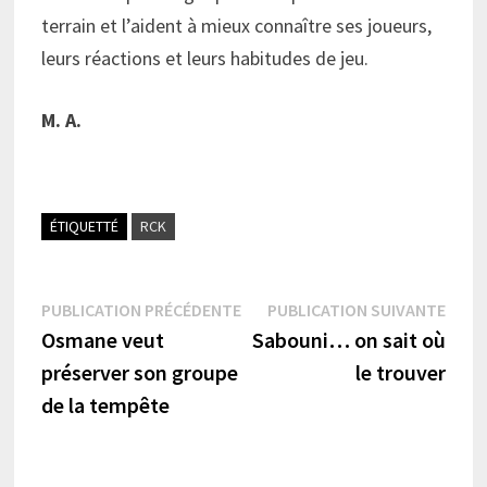
terrain et l’aident à mieux connaître ses joueurs,
leurs réactions et leurs habitudes de jeu.
M. A.
ÉTIQUETTÉ
RCK
Navigation
Publication
Publi
PUBLICATION PRÉCÉDENTE
PUBLICATION SUIVANTE
précédente :
suiva
Osmane veut
Sabouni… on sait où
de
préserver son groupe
le trouver
l’article
de la tempête