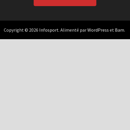
Copyright © 2026
Infosport
. Alimenté par
WordPress
et
Bam
.