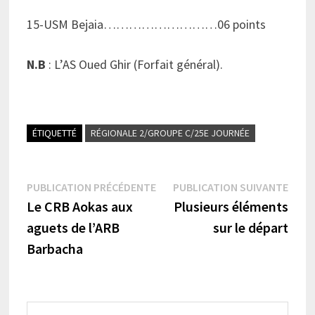
15-USM Bejaia………………………06 points
N.B
: L’AS Oued Ghir (Forfait général).
ÉTIQUETTÉ
RÉGIONALE 2/GROUPE C/25E JOURNÉE
Navigation
Publication
Publi
PUBLICATION PRÉCÉDENTE
PUBLICATION SUIVANTE
précédente :
suiva
Le CRB Aokas aux
Plusieurs éléments
de
aguets de l’ARB
sur le départ
l’article
Barbacha