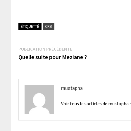
ÉTIQUETTÉ
CRB
Navigation
Publication
PUBLICATION PRÉCÉDENTE
précédente :
Quelle suite pour Meziane ?
de
l’article
mustapha
Voir tous les articles de mustapha