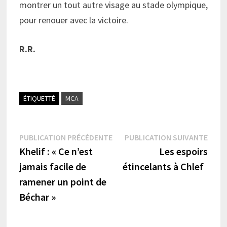
montrer un tout autre visage au stade olympique,
pour renouer avec la victoire.
R.R.
ÉTIQUETTÉ
MCA
Navigation
Publication
Publi
PUBLICATION PRÉCÉDENTE
PUBLICATION SUIVANTE
précédente :
suiva
Khelif : « Ce n’est
Les espoirs
de
jamais facile de
étincelants à Chlef
l’article
ramener un point de
Béchar »