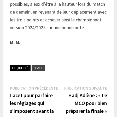
possibles, à eux d’être à la hauteur lors du match
de demain, en revenant de leur déplacement avec
les trois points et achever ainsi le championnat
version 2024/2025 sur une bonne note.
M. M.
ÉTIQUETTÉ
USMA
Navigation
Publication
Publi
PUBLICATION PRÉCÉDENTE
PUBLICATION SUIVANTE
précédente :
suiva
Lacet pour parfaire
Hadj Adlène : « Le
de
les réglages qui
MCO pour bien
l’article
s’imposent avant la
préparer la finale »