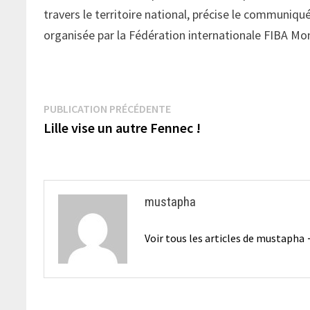
travers le territoire national, précise le communiqu
organisée par la Fédération internationale FIBA M
Navigation
Publication
PUBLICATION PRÉCÉDENTE
précédente :
Lille vise un autre Fennec !
de
l’article
mustapha
Voir tous les articles de mustapha