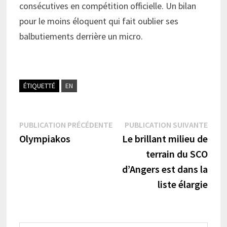
consécutives en compétition officielle. Un bilan
pour le moins éloquent qui fait oublier ses
balbutiements derrière un micro.
ÉTIQUETTÉ
EN
Navigation
Publication
Publi
PUBLICATION PRÉCÉDENTE
PUBLICATION SUIVANTE
précédente :
suiva
Olympiakos
Le brillant milieu de
de
terrain du SCO
l’article
d’Angers est dans la
liste élargie