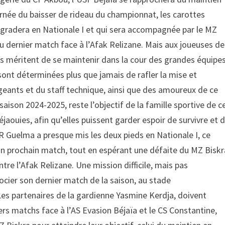
ournée du baisser de rideau du championnat, les carottes
rogradera en Nationale I et qui sera accompagnée par le MZ
du dernier match face à l’Afak Relizane. Mais aux joueuses de
les méritent de se maintenir dans la cour des grandes équipe
 sont déterminées plus que jamais de rafler la mise et
irigeants et du staff technique, ainsi que des amoureux de ce
a saison 2024-2025, reste l’objectif de la famille sportive de c
éjaouies, afin qu’elles puissent garder espoir de survivre et 
’AR Guelma a presque mis les deux pieds en Nationale I, ce
son prochain match, tout en espérant une défaite du MZ Biskr
ntre l’Afak Relizane. Une mission difficile, mais pas
gocier son dernier match de la saison, au stade
s partenaires de la gardienne Yasmine Kerdja, doivent
ers matchs face à l’AS Evasion Béjaïa et le CS Constantine,