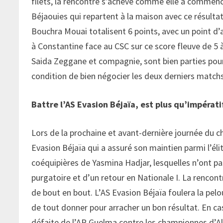
filets, la rencontre s’achève comme elle a commencé,
Béjaouies qui repartent à la maison avec ce résultat
Bouchra Mouai totalisent 6 points, avec un point d’a
à Constantine face au CSC sur ce score fleuve de 5 
Saida Zeggane et compagnie, sont bien parties pour 
condition de bien négocier les deux derniers matc
Battre l’AS Evasion Béjaïa, est plus qu’impératif
Lors de la prochaine et avant-dernière journée du c
Evasion Béjaïa qui a assuré son maintien parmi l’élit
coéquipières de Yasmina Hadjar, lesquelles n’ont pas 
purgatoire et d’un retour en Nationale I. La rencon
de bout en bout. L’AS Evasion Béjaïa foulera la pelo
de tout donner pour arracher un bon résultat. En cas
défaite de l’AR Guelma contre les championnes d’Al