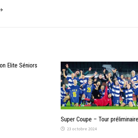
 →
on Elite Séniors
Super Coupe – Tour préliminair
23 octobre 2024