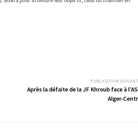
 Biskra pour atteindre leur objectif, celui du maintien en
PUBLICATION SUIVAN
Après la défaite de la JF Khroub face à l’A
Alger-Cent