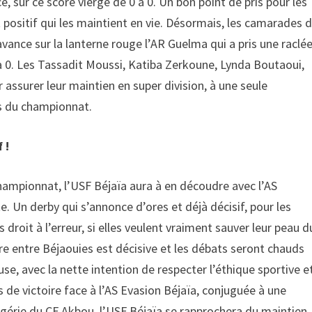
 sur ce score vierge de 0 à 0. Un bon point de pris pour les
 positif qui les maintient en vie. Désormais, les camarades 
vance sur la lanterne rouge l’AR Guelma qui a pris une raclé
à 0. Les Tassadit Moussi, Katiba Zerkoune, Lynda Boutaoui,
assurer leur maintien en super division, à une seule
hs du championnat.
 !
hampionnat, l’USF Béjaïa aura à en découdre avec l’AS
e. Un derby qui s’annonce d’ores et déjà décisif, pour les
droit à l’erreur, si elles veulent vraiment sauver leur peau d
tre entre Béjaouies est décisive et les débats seront chauds
use, avec la nette intention de respecter l’éthique sportive e
 de victoire face à l’AS Evasion Béjaïa, conjuguée à une
gérie du CF Akbou, l’USF Béjaïa se rapprochera du maintien