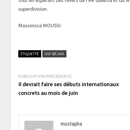
tout en espérant des revers de l’AR Guelma et du MZ
superdivision.
Massinissa MOUSSI
ÉTIQUETTÉ
USF BÉJAÏA
Navigation
Publication
PUBLICATION PRÉCÉDENTE
précédente :
Il devrait faire ses débuts internationaux
de
concrets au mois de juin
l’article
mustapha