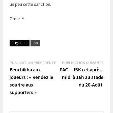
un peu cette sanction.
Omar M.
ÉTIQUETTÉ
JSK
Navigation
Publication
Publi
PUBLICATION PRÉCÉDENTE
PUBLICATION SUIVANTE
précédente :
suiva
Benchikha aux
PAC – JSK cet après-
de
joueurs : « Rendez le
midi à 16h au stade
l’article
sourire aux
du 20-Août
supporters »