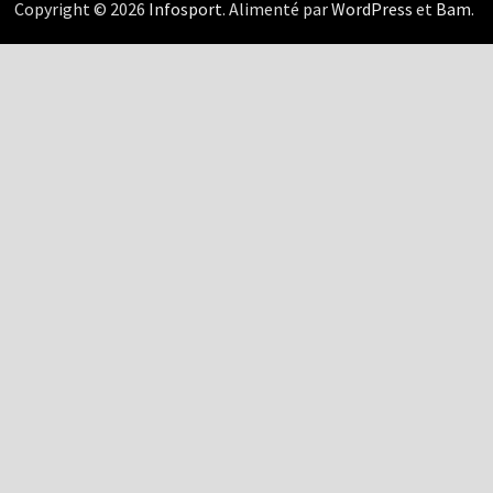
Copyright © 2026
Infosport
. Alimenté par
WordPress
et
Bam
.