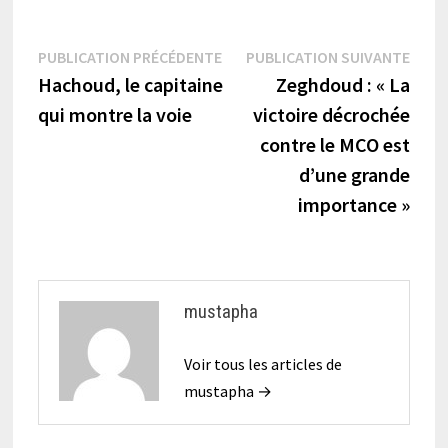
Navigation
Publication
Publi
PUBLICATION PRÉCÉDENTE
PUBLICATION SUIVANTE
précédente :
suiva
Hachoud, le capitaine
Zeghdoud : « La
de
qui montre la voie
victoire décrochée
l’article
contre le MCO est
d’une grande
importance »
mustapha
Voir tous les articles de
mustapha →