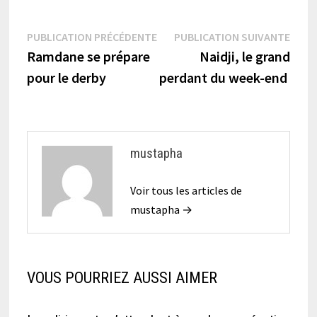
Navigation
Publication
Publi
PUBLICATION PRÉCÉDENTE
PUBLICATION SUIVANTE
précédente :
suiva
Ramdane se prépare
Naidji, le grand
de
pour le derby
perdant du week-end
l’article
mustapha
Voir tous les articles de
mustapha →
VOUS POURRIEZ AUSSI AIMER