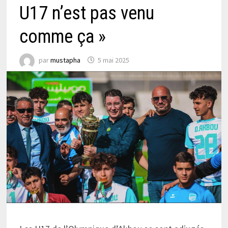
U17 n’est pas venu
comme ça »
par
mustapha
5 mai 2025