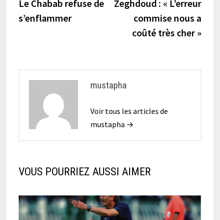
précédente :
suiva
Le Chabab refuse de
Zeghdoud : « L’erreur
de
s’enflammer
commise nous a
l’article
coûté très cher »
mustapha
Voir tous les articles de
mustapha →
VOUS POURRIEZ AUSSI AIMER