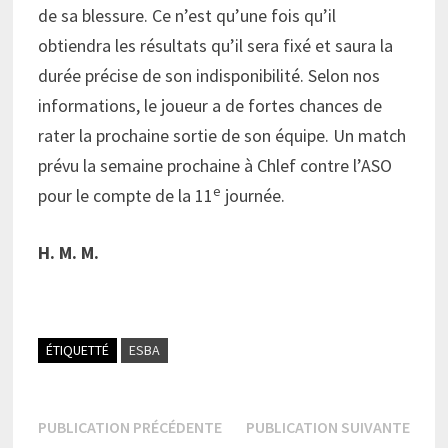
de sa blessure. Ce n’est qu’une fois qu’il
obtiendra les résultats qu’il sera fixé et saura la
durée précise de son indisponibilité. Selon nos
informations, le joueur a de fortes chances de
rater la prochaine sortie de son équipe. Un match
prévu la semaine prochaine à Chlef contre l’ASO
e
pour le compte de la 11
journée.
H. M. M.
ÉTIQUETTÉ
ESBA
Navigation
Publication
Publi
PUBLICATION PRÉCÉDENTE
PUBLICATION SUIVANTE