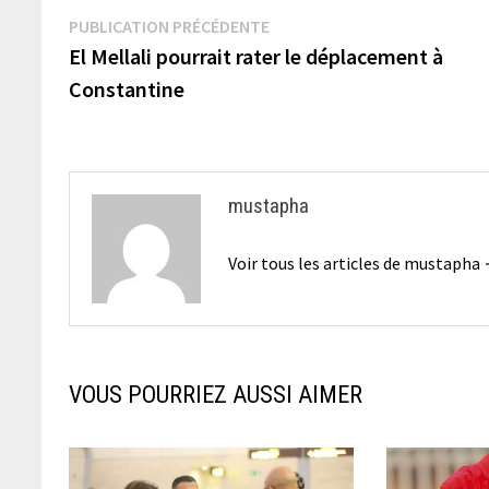
Navigation
Publication
PUBLICATION PRÉCÉDENTE
précédente :
El Mellali pourrait rater le déplacement à
de
Constantine
l’article
mustapha
Voir tous les articles de mustapha
VOUS POURRIEZ AUSSI AIMER